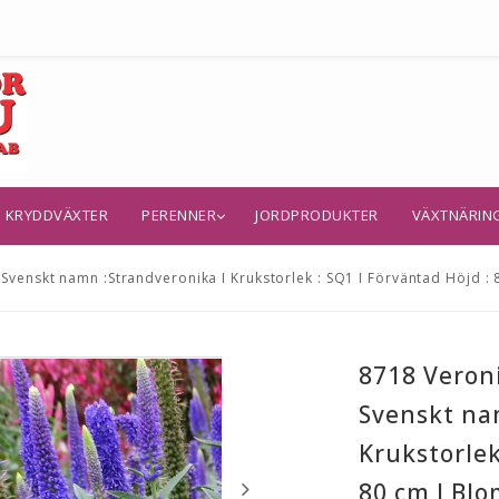
KRYDDVÄXTER
PERENNER
JORDPRODUKTER
VÄXTNÄRIN
 Svenskt namn :Strandveronika I Krukstorlek : SQ1 I Förväntad Höjd : 8
8718 Veroni
Svenskt na
Krukstorlek
80 cm I Blo