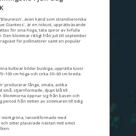
K
 'Blauriesin', även känd som strandveronika
'Blue Giantess', är en robust, upprättväxande
as för sina höga, täta spiror av livfulla
. Den blommar rikligt från juli till september
ragväxt för pollinatörer samt en populär
na kultivar bildar buskiga, upprätta tuvor
 70–100 cm höga och cirka 30–60 cm breda.
n' producerar långa, smala, axlika
 små, stjärnformade, djupt blå till
r. Blommorna öppnar sig från basen och
 period från mitten av sommaren till tidig
är mörkgröna, lansettformade med
och sitter placerade nästan mitt emot
lken.