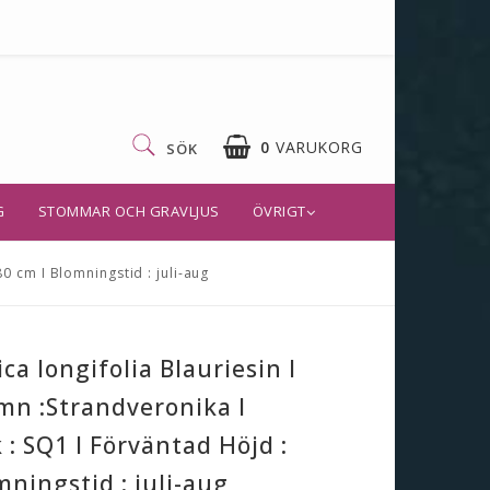
0
VARUKORG
SÖK
G
STOMMAR OCH GRAVLJUS
ÖVRIGT
0 cm I Blomningstid : juli-aug
ca longifolia Blauriesin I
mn :Strandveronika I
 : SQ1 I Förväntad Höjd :
mningstid : juli-aug