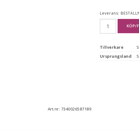
Leverans:
BESTÄLL
KÖP/
Tillverkare
S
Ursprungsland
S
Art.nr: 7340026587189