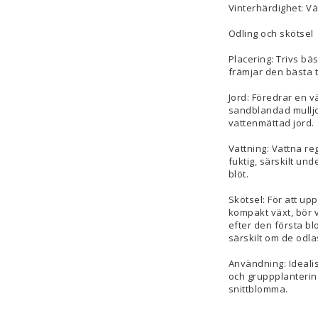
Vinterhärdighet: Vä
Odling och skötsel
Placering: Trivs bäst
främjar den bästa 
Jord: Föredrar en v
sandblandad mulljor
vattenmättad jord.
Vattning: Vattna reg
fuktig, särskilt un
blöt.
Skötsel: För att up
kompakt växt, bör 
efter den första b
särskilt om de odla
Användning: Idealis
och gruppplanterin
snittblomma.