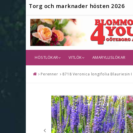
T
org och marknader hösten 2026
HÖSTLÖKAR
VITLÖK
AMARYLLISLÖKAR
Perenner
8718 Veronica longifolia Blauriesin I