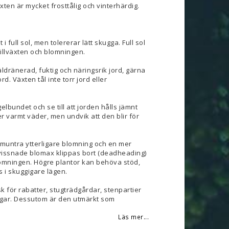
xten är mycket frosttålig och vinterhärdig.
 i full sol, men tolererar lätt skugga. Full sol
tillväxten och blomningen.
äldränerad, fuktig och näringsrik jord, gärna
d. Växten tål inte torr jord eller
elbundet och se till att jorden hålls jämnt
der varmt väder, men undvik att den blir för
pmuntra ytterligare blomning och en mer
vissnade blomax klippas bort (deadheading)
lomningen. Högre plantor kan behöva stöd,
s i skuggigare lägen.
k för rabatter, stugträdgårdar, stenpartier
gar. Dessutom är den utmärkt som
Läs mer...