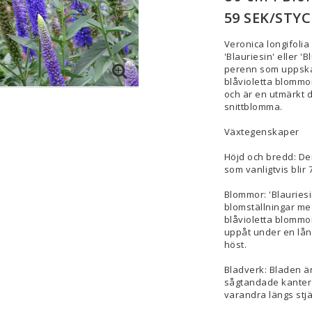
59 SEK/STYC
Veronica longifolia
'Blauriesin' eller 
perenn som uppskatt
blåvioletta blommor
och är en utmärkt d
snittblomma.
Växtegenskaper
Höjd och bredd: Den
som vanligtvis blir
Blommor: 'Blauriesi
blomställningar med
blåvioletta blommo
uppåt under en lång
höst.
Bladverk: Bladen 
sågtandade kanter 
varandra längs stjä