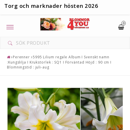
T
org och marknader hösten 2026
0
Toggle
navigation
Perenner
5995 Lilium regale Album I Svenskt namn
:Kungslilja I Krukstorlek : SQ1 I Förväntad Höjd : 90 cm I
Blomningstid : juli-aug