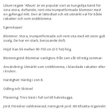
Lilium regale 'Album' är en populär sort av kungslilja känd för
sina stora, doftande, rent vita trumpetformade blommor med
en gyllengul mitt. Den är lättodlad och ett utmärkt val för både
rabatter och som snittblomma.
Egenskaper
Blommor: Stora, trumpetformade och rent vita med ett smör-gult
svalg. De har en stark, berusande doft.
Höjd: Kan bli mellan 90-150 cm (3-5 fot) hög.
Blomningstid: Blommar vanligtvis från sen vår till tidig sommar.
Användning: Utmärkt som snittblomma, i blandade rabatter eller
i krukor.
Härdighet: Härdig i zon 8.
Odling och Skötsel
Placering: Trivs bäst i full sol till halvskugga.
Jord: Föredrar väldränerad, näringsrik jord. Att tillsätta organiskt