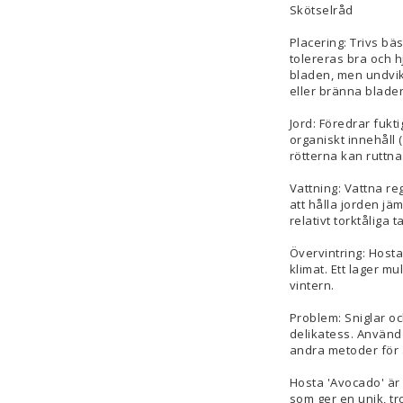
Skötselråd
Placering: Trivs bä
tolereras bra och hj
bladen, men undvik
eller bränna blade
Jord: Föredrar fukt
organiskt innehåll 
rötterna kan ruttna
Vattning: Vattna re
att hålla jorden jä
relativt torktåliga
Övervintring: Hosta
klimat. Ett lager m
vintern.
Problem: Sniglar oc
delikatess. Använd 
andra metoder för 
Hosta 'Avocado' är 
som ger en unik, tr