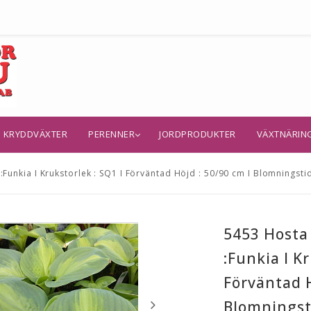
KRYDDVÄXTER
PERENNER
JORDPRODUKTER
VÄXTNÄRIN
unkia I Krukstorlek : SQ1 I Förväntad Höjd : 50/90 cm I Blomningstid 
5453 Hosta
:Funkia I Kr
Förväntad H
Blomningsti