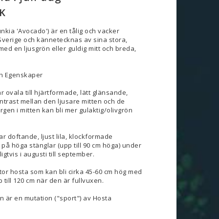
K
nkia 'Avocado') är en tålig och vacker
 Sverige och kännetecknas av sina stora,
ed en ljusgrön eller guldig mitt och breda,
ch Egenskaper
 ovala till hjärtformade, lätt glänsande,
trast mellan den ljusare mitten och de
gen i mitten kan bli mer gulaktig/olivgrön
 doftande, ljust lila, klockformade
på höga stänglar (upp till 90 cm höga) under
tvis i augusti till september.
stor hosta som kan bli cirka 45-60 cm hög med
 till 120 cm när den är fullvuxen.
n är en mutation ("sport") av Hosta