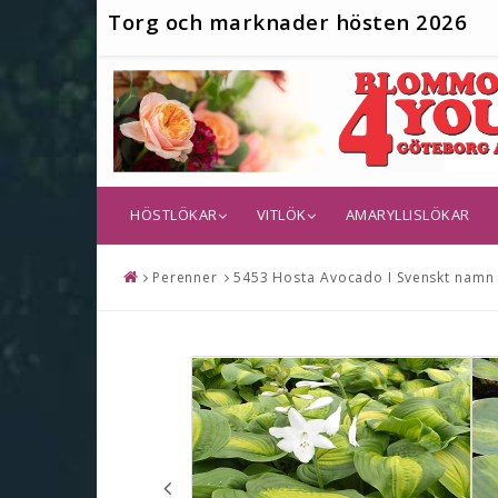
T
org och marknader hösten 2026
HÖSTLÖKAR
VITLÖK
AMARYLLISLÖKAR
Perenner
5453 Hosta Avocado I Svenskt namn :F