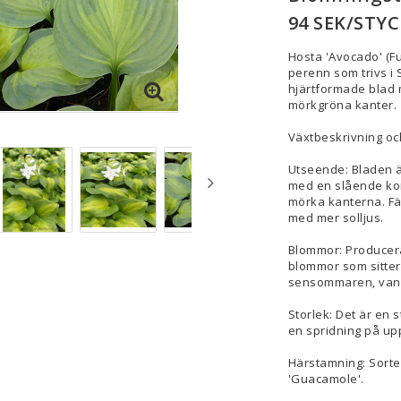
94 SEK/STYC
Hosta 'Avocado' (Fu
perenn som trivs i
hjärtformade blad m
mörkgröna kanter.
Växtbeskrivning o
Utseende: Bladen är
med en slående kon
mörka kanterna. Fär
med mer solljus.
Blommor: Producerar
blommor som sitter 
sensommaren, vanlig
Storlek: Det är en 
en spridning på upp
Härstamning: Sorte
'Guacamole'.