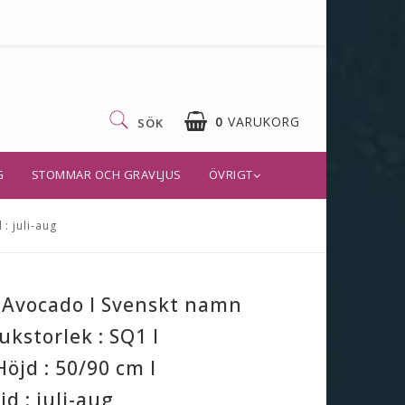
0
VARUKORG
SÖK
G
STOMMAR OCH GRAVLJUS
ÖVRIGT
: juli-aug
 Avocado I Svenskt namn
ukstorlek : SQ1 I
öjd : 50/90 cm I
d : juli-aug