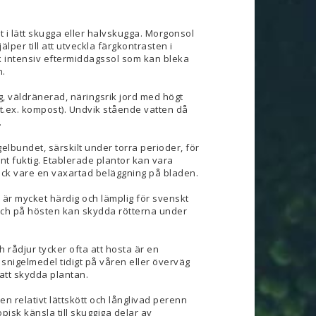
st i lätt skugga eller halvskugga. Morgonsol
älper till att utveckla färgkontrasten i
 intensiv eftermiddagssol som kan bleka
n.
ig, väldränerad, näringsrik jord med högt
(t.ex. kompost). Undvik stående vatten då
.
gelbundet, särskilt under torra perioder, för
mnt fuktig. Etablerade plantor kan vara
 tack vare en vaxartad beläggning på bladen.
 är mycket härdig och lämplig för svenskt
ulch på hösten kan skydda rötterna under
h rådjur tycker ofta att hosta är en
snigelmedel tidigt på våren eller överväg
att skydda plantan.
en relativt lättskött och långlivad perenn
opisk känsla till skuggiga delar av