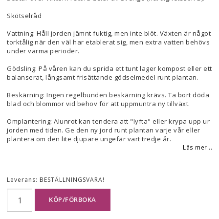
Skötselråd
Vattning: Håll jorden jämnt fuktig, men inte blöt. Växten är något
torktålig när den väl har etablerat sig, men extra vatten behövs
under varma perioder.
Gödsling: På våren kan du sprida ett tunt lager kompost eller ett
balanserat, långsamt frisättande gödselmedel runt plantan.
Beskärning: Ingen regelbunden beskärning krävs. Ta bort döda
blad och blommor vid behov för att uppmuntra ny tillväxt.
Omplantering: Alunrot kan tendera att "lyfta" eller krypa upp ur
jorden med tiden. Ge den ny jord runt plantan varje vår eller
plantera om den lite djupare ungefär vart tredje år.
Läs mer...
Leverans:
BESTÄLLNINGSVARA!
KÖP/FÖRBOKA