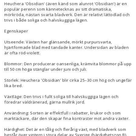
Heuchera 'Obsidian' (även känd som alunrot 'Obsidian') är en
populär perenn som kännetecknas av sitt dramatiska,
mörkröda, nästan svarta bladverk. Den är relativt lättodlad och
trivs i både soliga och halvskuggiga lägen.
Egenskaper
Utseende: Växten har glänsande, mörkt purpursvarta,
hjärtformade blad med tandade kanter. Undersidan av bladen
är ofta röd-violett.
Blommor: Den producerar oansenliga, krämvita blommor på upp
till 50 cm höga stänglar under juni och juli.
Storlek: Heuchera 'Obsidian' blir cirka 25–30 cm hög och ungefär
lika bred.
Växtläge: Den trivs i fullt soliga till halvskuggiga lägen och
föredrar väldränerad, gärna mullrik jord.
Användning: Sorten är effektfull i rabatter, krukor och som
marktäckare, där den skapar fina kontraster mot andra växter.
Härdighet: Det är en tålig och flerårig växt, med bladverk som
består över vintern i stora delar av Sverige (härdighetszon B).