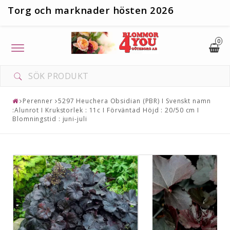
T
org och marknader hösten 2026
0
Toggle
navigation
Perenner
5297 Heuchera Obsidian (PBR) I Svenskt namn
:Alunrot I Krukstorlek : 11c I Förväntad Höjd : 20/50 cm I
Blomningstid : juni-juli