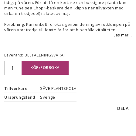
tidigt på våren. För att få en kortare och buskigare planta kan
man "Chelsea Chop"-beskära den (klippa ner tillväxten med
cirka en tredjedel) i slutet av maj.
Förökning: Kan enkelt förökas genom delning av rotklumpen på
våren vart tredje till femte år för att bibehålla vitaliteten.
Läs mer...
Leverans:
BESTÄLLNINGSVARA!
KÖP/FÖRBOKA
Tillverkare
SÄVE PLANTSKOLA
Ursprungsland
Sverige
DELA