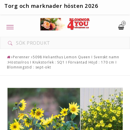
T
org och marknader hösten 2026
0
Toggle
navigation
Perenner
5098 Helianthus Lemon Queen I Svenskt namn
:Höstsolros I Krukstorlek : SQ1 I Förväntad Höjd : 170 cm I
Blomningstid : sept-okt