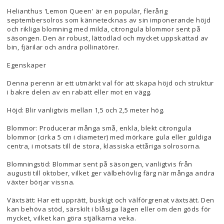
Helianthus 'Lemon Queen' är en populär, flerårig
septembersolros som kännetecknas av sin imponerande höjd
och rikliga blomning med milda, citrongula blommor sent på
säsongen. Den är robust, lättodlad och mycket uppskattad av
bin, fjärilar och andra pollinatörer.
Egenskaper
Denna perenn är ett utmärkt val för att skapa höjd och struktur
i bakre delen av en rabatt eller mot en vägg.
Höjd: Blir vanligtvis mellan 1,5 och 2,5 meter hög.
Blommor: Producerar många små, enkla, blekt citrongula
blommor (cirka 5 cm i diameter) med mörkare gula eller guldiga
centra, i motsats till de stora, klassiska ettåriga solrosorna.
Blomningstid: Blommar sent på säsongen, vanligtvis från
augusti till oktober, vilket ger välbehövlig färg när många andra
växter börjar vissna.
Växtsätt: Har ett upprätt, buskigt och välförgrenat växtsätt. Den
kan behöva stöd, särskilt i blåsiga lägen eller om den göds för
mycket, vilket kan göra stjälkarna veka.