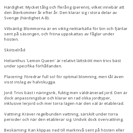
Härdighet: Mycket tålig och flerårig (perenn), vilket innebär att
den återkommer år efter år. Den klarar sig i stora delar av
Sverige (härdighet A-B).
Viltvänlig: Blommorna är en viktig nektarkälla för bin och fjärilar
sent på säsongen, och fröna uppskattas av fåglar under
hösten.
Skötselråd
Helianthus 'Lemon Queen' är relativt lättskött men trivs bäst
under specifika förhållanden.
Placering: Föredrar full sol för optimal blomning, men tål även
visst inslag av halvskugga.
Jord: Trivs bäst i näringsrik, fuktig men väldränerad jord. Den är
dock anpassningsbar och klarar en rad olika jordtyper,
inklusive lerjord och mer torra lägen när den väl är etablerad.
Vattning: Kräver regelbunden vattning, särskilt under torra
perioder och när den etablerar sig. Undvik dock övervattning.
Beskärning: Kan klippas ned till marknivå sent på hösten eller