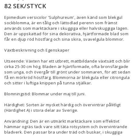
82 SEK/STYCK
Epimedium versicolor 'Sulphureum', även känd som blekgul
sockblomma, är en tålig och lättodlad perenn som främst
används som marktäckare i skuggiga eller halvskuggiga lägen.
Den är uppskattad för sina dekorativa, hjärtformade blad som
får en djup röd höstfärg och sina skira, svavelgula blommor.
Växtbeskrivning och Egenskaper
Utseende: Växten har ett utbrett, mattbildande växtsätt och blir
cirka 25-30 cm hög. Bladen är hjärtformade, ofta bronsfärgade
som unga, och övergår till grönt under sommaren, för att sedan
få en mörkröd höstfärg. Blommorna är blekgula eller citrongula
och sitter i luftiga knippen på tunna stjälkar.
Blomningstid: Blommar under maj till juni.
Härdighet: Sorten är mycket härdig och övervintrar pålitligt
(Härdighet A) i stora delar av Sverige.
Användning: Den är en utmärkt marktäckare som effektivt
hämmar ogräs tack vare sitt täta rotsystem och övervintrande
bladverk. Den passar bra under träd och buskar, i skuggiga