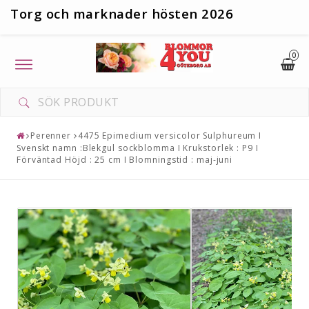
T
org och marknader hösten 2026
0
Toggle
navigation
Perenner
4475 Epimedium versicolor Sulphureum I
Svenskt namn :Blekgul sockblomma I Krukstorlek : P9 I
Förväntad Höjd : 25 cm I Blomningstid : maj-juni