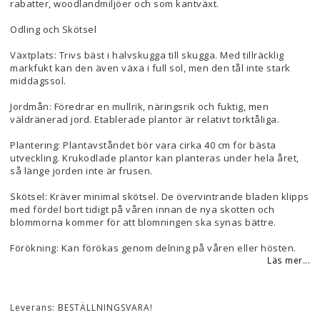
rabatter, woodlandmiljöer och som kantväxt.
Odling och Skötsel
Växtplats: Trivs bäst i halvskugga till skugga. Med tillräcklig
markfukt kan den även växa i full sol, men den tål inte stark
middagssol.
Jordmån: Föredrar en mullrik, näringsrik och fuktig, men
väldränerad jord. Etablerade plantor är relativt torktåliga.
Plantering: Plantavståndet bör vara cirka 40 cm för bästa
utveckling. Krukodlade plantor kan planteras under hela året,
så länge jorden inte är frusen.
Skötsel: Kräver minimal skötsel. De övervintrande bladen klipps
med fördel bort tidigt på våren innan de nya skotten och
blommorna kommer för att blomningen ska synas bättre.
Förökning: Kan förökas genom delning på våren eller hösten.
Läs mer...
Leverans:
BESTÄLLNINGSVARA!