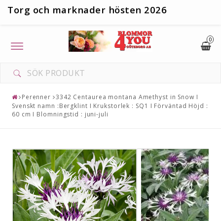
T
org och marknader hösten 2026
0
Toggle
navigation
Perenner
3342 Centaurea montana Amethyst in Snow I
Svenskt namn :Bergklint I Krukstorlek : SQ1 I Förväntad Höjd :
60 cm I Blomningstid : juni-juli