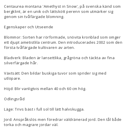
Centaurea montana 'Amethyst in Snow', på svenska känd som
bergklint, är en unik och lättskött perenn som utmärker sig
genom sin tvåfärgade blomning.
Egenskaper och Utseende
Blommor: Sorten har rörformade, snövita kronblad som omger
ett djupt ametistlila centrum. Den introducerades 2002 som den
första tvåfärgade kultivaren av arten.
Bladverk: Bladen är lansettlika, grågröna och täckta av fina
silverfärgade hår.
Växtsätt: Den bildar buskiga tuvor som sprider sig med
utlöpare.
Höjd: Blir vanligtvis mellan 40 och 60 cm hög.
Odlingsråd
Läge: Trivs bäst i full sol till lätt halvskugga.
Jord: Anspråkslös men föredrar väldränerad jord. Den tål både
torka och magrare jordar väl.