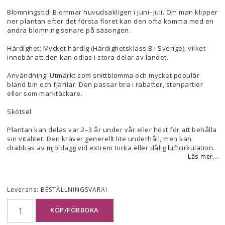
Blomningstid: Blommar huvudsakligen i juni–juli. Om man klipper
ner plantan efter det första floret kan den ofta komma med en
andra blomning senare på säsongen.
Härdighet: Mycket härdig (Härdighetsklass B i Sverige), vilket
innebär att den kan odlas i stora delar av landet.
Användning: Utmärkt som snittblomma och mycket populär
bland bin och fjärilar. Den passar bra i rabatter, stenpartier
eller som marktäckare.
Skötsel
Plantan kan delas var 2–3 år under vår eller höst för att behålla
sin vitalitet. Den kräver generellt lite underhåll, men kan
drabbas av mjöldagg vid extrem torka eller dålig luftcirkulation.
Läs mer...
Leverans:
BESTÄLLNINGSVARA!
KÖP/FÖRBOKA