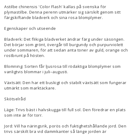
Astilbe chinensis 'Color Flash' kallas på svenska för
plymastilbe. Denna perenn utmärker sig särskilt genom sitt
färgskiftande bladverk och sina rosa blomplymer.
Egenskaper och utseende
Bladverk: Det flikiga bladverket ändrar färg under säsongen.
Det börjar som grönt, övergår till burgundy och purpurviolett
under sommaren, för att sedan anta toner av guld, orange och
rostbrunt på hösten.
Blomning: Sorten får ljusrosa till rödaktiga blomplymer som
vanligtvis blommar i juli–augusti.
Växtsätt: Den har ett buskigt och stabilt växtsätt som fungerar
utmärkt som marktäckare.
Skötselråd
Läge: Trivs bäst i halvskugga till full sol. Den föredrar en plats
som inte är för torr.
Jord: Vill ha näringsrik, porös och fuktighetshållande jord. Den
trivs särskilt bra vid dammkanter så länge jorden är