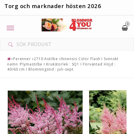
T
org och marknader hösten 2026
0
Toggle
navigation
Perenner
2710 Astilbe chinensis Color Flash I Svenskt
namn :Plymastilbe I Krukstorlek : SQ1 I Förväntad Höjd :
40/60 cm I Blomningstid : juli-sept