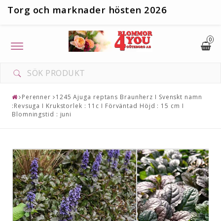
T
org och marknader hösten 2026
0
Toggle
navigation
Perenner
1245 Ajuga reptans Braunherz I Svenskt namn
:Revsuga I Krukstorlek : 11c I Förväntad Höjd : 15 cm I
Blomningstid : juni