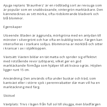
Ajuga reptans 'Braunherz' är en rödbladig sort av revsuga som
är populär som en snabbväxande, vintergrön marktäckare. Den
kännetecknas av sitt mörka, ofta rödskimrande bladverk och
blå blommor.
Egenskaper
Utseende: Bladen är äggrunda, mörkgröna med en antydan till
mönster i silvergrönt och har ofta en bubblig textur. Färgen kan
intensifieras i starkare solljus. Blommorna är mörkblå och sitter
i kransar i ax i stjälktoppen.
Växtsätt: Växten bildar en tät matta och sprider sig effektivt
med rotslående revor (utlöpare), vilket ger en god
marktäckande förmåga som hjälper till att kväva ogräs. Höjden
ligger runt 15 cm.
Användning: Den används ofta under buskar och träd, som
kantväxt eller i större sjok i perennrabatter där man vill ha en
marktäckning med färg.
Skötsel
Växtplats: Trivs i lägen från full sol till skugga, men bladfärgen