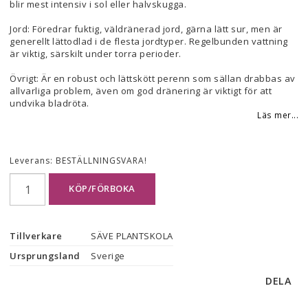
blir mest intensiv i sol eller halvskugga.
Jord: Föredrar fuktig, väldränerad jord, gärna lätt sur, men är
generellt lättodlad i de flesta jordtyper. Regelbunden vattning
är viktig, särskilt under torra perioder.
Övrigt: Är en robust och lättskött perenn som sällan drabbas av
allvarliga problem, även om god dränering är viktigt för att
undvika bladröta.
Läs mer...
Leverans:
BESTÄLLNINGSVARA!
KÖP/FÖRBOKA
Tillverkare
SÄVE PLANTSKOLA
Ursprungsland
Sverige
DELA