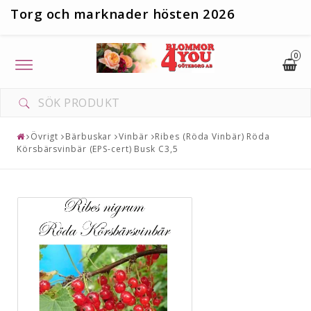
T
org och marknader hösten 2026
0
Toggle
navigation
Övrigt
Bärbuskar
Vinbär
Ribes (Röda Vinbär) Röda
Körsbärsvinbär (EPS-cert) Busk C3,5