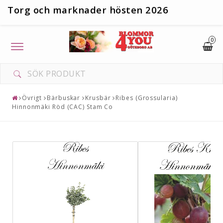
T
org och marknader hösten 2026
0
Toggle
navigation
Övrigt
Bärbuskar
Krusbär
Ribes (Grossularia)
Hinnonmäki Röd (CAC) Stam Co