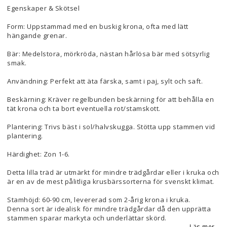
Egenskaper & Skötsel
Form: Uppstammad med en buskig krona, ofta med lätt
hängande grenar.
Bär: Medelstora, mörkröda, nästan hårlösa bär med sötsyrlig
smak.
Användning: Perfekt att äta färska, samt i paj, sylt och saft.
Beskärning: Kräver regelbunden beskärning för att behålla en
tät krona och ta bort eventuella rot/stamskott.
Plantering: Trivs bäst i sol/halvskugga. Stötta upp stammen vid
plantering.
Härdighet: Zon 1-6.
Detta lilla träd är utmärkt för mindre trädgårdar eller i kruka och
är en av de mest pålitliga krusbärssorterna för svenskt klimat.
Stamhöjd: 60-90 cm, levererad som 2-årig krona i kruka.
Denna sort är idealisk för mindre trädgårdar då den upprätta
stammen sparar markyta och underlättar skörd.
Läs mer...