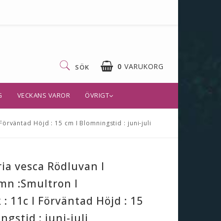
0
VARUKORG
SÖK
G
VECKANS VAROR
ÖVRIGT
örväntad Höjd : 15 cm I Blomningstid : juni-juli
ia vesca Rödluvan I
mn :Smultron I
 : 11c I Förväntad Höjd : 15
gstid : juni-juli