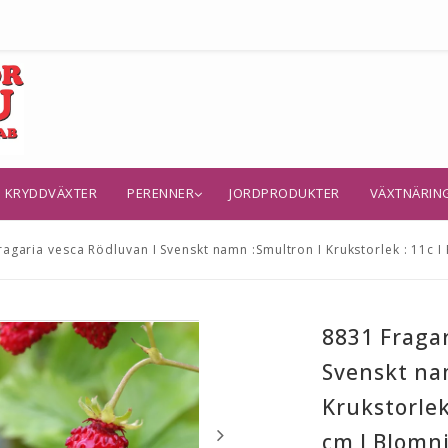
KRYDDVÄXTER
PERENNER
JORDPRODUKTER
VÄXTNÄRIN
agaria vesca Rödluvan I Svenskt namn :Smultron I Krukstorlek : 11c I F
8831 Fragar
Svenskt na
Krukstorlek
cm I Blomnin