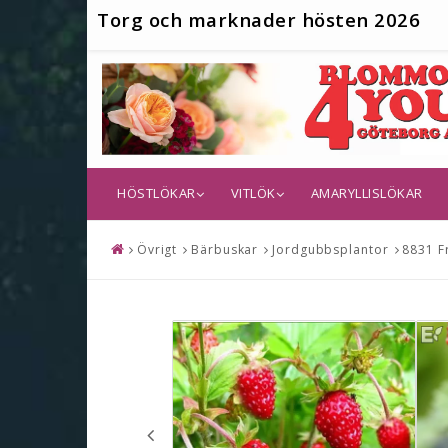
T
org och marknader hösten 2026
HÖSTLÖKAR
VITLÖK
AMARYLLISLÖKAR
Övrigt
Bärbuskar
Jordgubbsplantor
8831 Fr