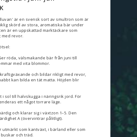
K
dluvan' är en svensk sort av smultron som är
riklig skörd av stora, aromatiska bär under
rten är en uppskattad marktäckare som
vt med revor.
tsel:
er röda, välsmakande bär från juni till
ommar med vita blommor.
 kraftigväxande och bildar rikligt med revor,
nabbt kan bilda en tät matta. Höjden blir
 i sol till halvskugga i näringsrik jord. För
deras ett något torrare läge.
ärdig och klarar sig i växtzon 1–5. Den
dighet A (övervintrar pålitligt).
 utmärkt som kantväxt, i bärland eller som
buskar och träd.