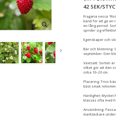
42 SEK/STYC
Fragaria vesca 'Rö
känd för att ge en 
en lång period. So
sprider sig effekti
Egenskaper och skö
Bär och blomning: G
september. Den bl
Växtsätt: Sorten är
vilket gör att den s
cirka 10–20 cm.
Placering: Trivs bäst
bäst smak rekommen
Härdighet: Mycket h
klassas ofta med här
Användning: Passar
marktäckare under 