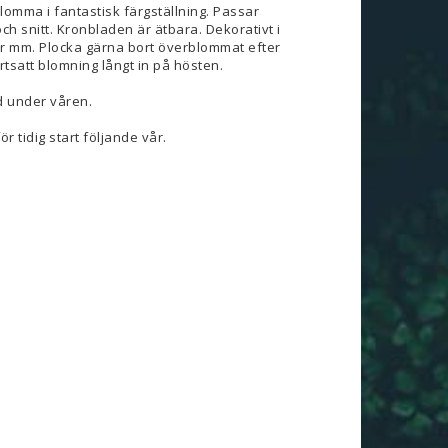
omma i fantastisk färgställning. Passar
och snitt. Kronbladen är ätbara. Dekorativt i
ar mm. Plocka gärna bort överblommat efter
tsatt blomning långt in på hösten.
d under våren.
r tidig start följande vår.