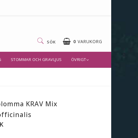
0
VARUKORG
SÖK
G
STOMMAR OCH GRAVLJUS
ÖVRIGT
blomma KRAV Mix
fficinalis
K