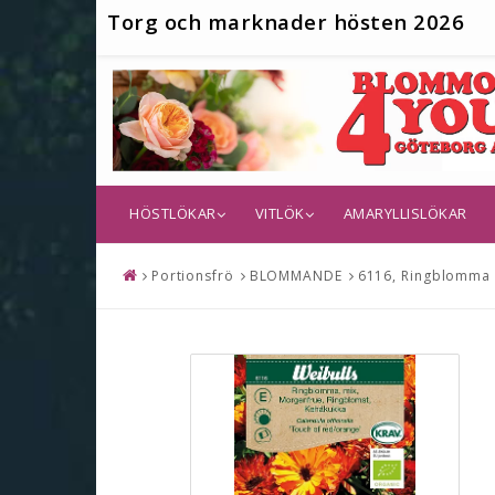
T
org och marknader hösten 2026
HÖSTLÖKAR
VITLÖK
AMARYLLISLÖKAR
Portionsfrö
BLOMMANDE
6116, Ringblomma K