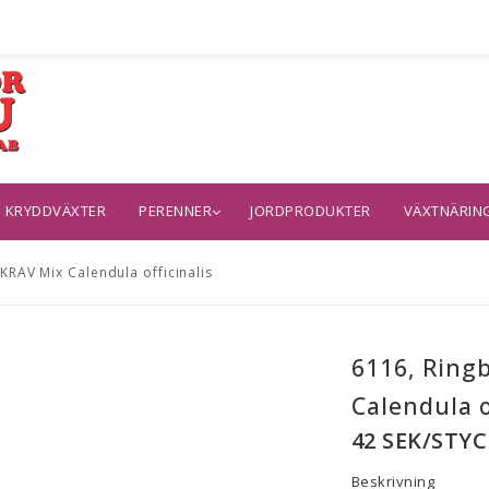
KRYDDVÄXTER
PERENNER
JORDPRODUKTER
VÄXTNÄRIN
RAV Mix Calendula officinalis
6116, Ring
Calendula o
42 SEK/STYC
Beskrivning