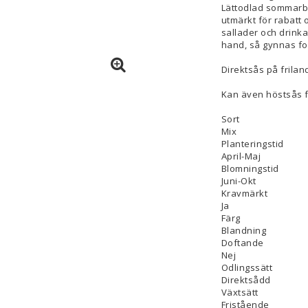
Lättodlad sommarbl
utmärkt för rabatt 
sallader och drink
hand, så gynnas for
Direktsås på frilan
Kan även höstsås fö
Sort
Mix
Planteringstid
April-Maj
Blomningstid
Juni-Okt
Kravmärkt
Ja
Färg
Blandning
Doftande
Nej
Odlingssätt
Direktsådd
Växtsätt
Fristående