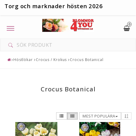
T
org och marknader hösten 2026
0
Toggle
navigation
Höstlökar
Crocus / Krokus
Crocus Botanical
Crocus Botanical
MEST POPULÄRA