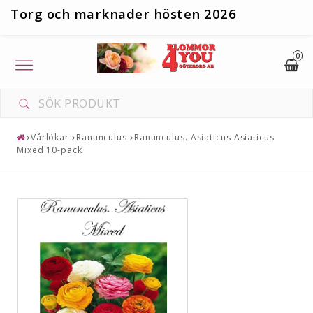
T
org och marknader hösten 2026
0
Toggle
navigation
Vårlökar
Ranunculus
Ranunculus. Asiaticus Asiaticus
Mixed 10-pack