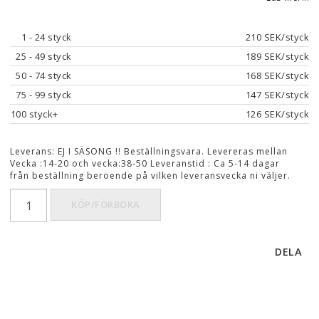
1
 - 24 styck
210 SEK/styck
25
 - 49 styck
189 SEK/styck
50
 - 74 styck
168 SEK/styck
75
 - 99 styck
147 SEK/styck
100
 styck+
126 SEK/styck
Leverans:
EJ I SÄSONG !! Beställningsvara. Levereras mellan
Vecka :14-20 och vecka:38-50 Leveranstid : Ca 5-14 dagar
från beställning beroende på vilken leveransvecka ni väljer.
KÖP/FÖRBOKA
DELA