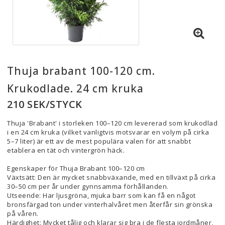
Thuja brabant 100-120 cm.
Krukodlade. 24 cm kruka
210 SEK/STYCK
Thuja 'Brabant' i storleken 100–120 cm levererad som krukodlad
i en 24 cm kruka (vilket vanligtvis motsvarar en volym på cirka
5–7 liter) är ett av de mest populära valen för att snabbt
etablera en tät och vintergrön häck.
Egenskaper för Thuja Brabant 100–120 cm
Växtsätt: Den är mycket snabbväxande, med en tillväxt på cirka
30–50 cm per år under gynnsamma förhållanden.
Utseende: Har ljusgröna, mjuka barr som kan få en något
bronsfärgad ton under vinterhalvåret men återfår sin grönska
på våren.
Härdighet: Mycket tålig och klarar sig bra i de flesta jordmåner,