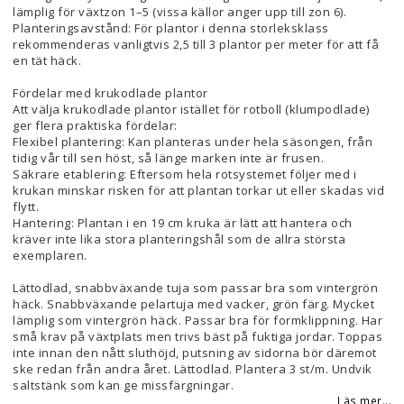
lämplig för växtzon 1–5 (vissa källor anger upp till zon 6).
Planteringsavstånd: För plantor i denna storleksklass
rekommenderas vanligtvis 2,5 till 3 plantor per meter för att få
en tät häck.
Fördelar med krukodlade plantor
Att välja krukodlade plantor istället för rotboll (klumpodlade)
ger flera praktiska fördelar:
Flexibel plantering: Kan planteras under hela säsongen, från
tidig vår till sen höst, så länge marken inte är frusen.
Säkrare etablering: Eftersom hela rotsystemet följer med i
krukan minskar risken för att plantan torkar ut eller skadas vid
flytt.
Hantering: Plantan i en 19 cm kruka är lätt att hantera och
kräver inte lika stora planteringshål som de allra största
exemplaren.
Lättodlad, snabbväxande tuja som passar bra som vintergrön
häck. Snabbväxande pelartuja med vacker, grön färg. Mycket
lämplig som vintergrön häck. Passar bra för formklippning. Har
små krav på växtplats men trivs bäst på fuktiga jordar. Toppas
inte innan den nått sluthöjd, putsning av sidorna bör däremot
ske redan från andra året. Lättodlad. Plantera 3 st/m. Undvik
saltstänk som kan ge missfärgningar.
Läs mer...