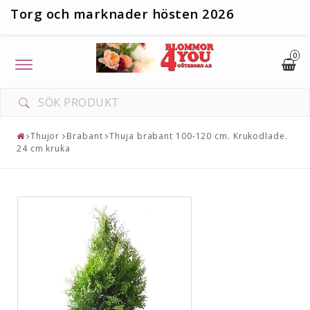
T
org och marknader hösten 2026
0
Toggle
navigation
Thujor
Brabant
Thuja brabant 100-120 cm. Krukodlade.
24 cm kruka