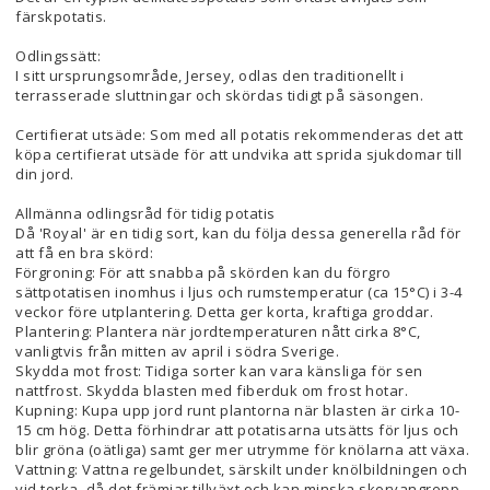
färskpotatis.
Odlingssätt:
I sitt ursprungsområde, Jersey, odlas den traditionellt i
terrasserade sluttningar och skördas tidigt på säsongen.
Certifierat utsäde: Som med all potatis rekommenderas det att
köpa certifierat utsäde för att undvika att sprida sjukdomar till
din jord.
Allmänna odlingsråd för tidig potatis
Då 'Royal' är en tidig sort, kan du följa dessa generella råd för
att få en bra skörd:
Förgroning: För att snabba på skörden kan du förgro
sättpotatisen inomhus i ljus och rumstemperatur (ca 15°C) i 3-4
veckor före utplantering. Detta ger korta, kraftiga groddar.
Plantering: Plantera när jordtemperaturen nått cirka 8°C,
vanligtvis från mitten av april i södra Sverige.
Skydda mot frost: Tidiga sorter kan vara känsliga för sen
nattfrost. Skydda blasten med fiberduk om frost hotar.
Kupning: Kupa upp jord runt plantorna när blasten är cirka 10-
15 cm hög. Detta förhindrar att potatisarna utsätts för ljus och
blir gröna (oätliga) samt ger mer utrymme för knölarna att växa.
Vattning: Vattna regelbundet, särskilt under knölbildningen och
vid torka, då det främjar tillväxt och kan minska skorvangrepp.