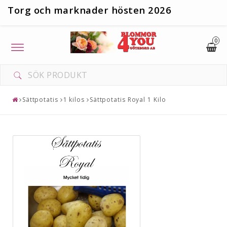
T
org och marknader hösten 2026
0
Toggle
navigation
Sättpotatis
1 kilos
Sättpotatis Royal 1 Kilo