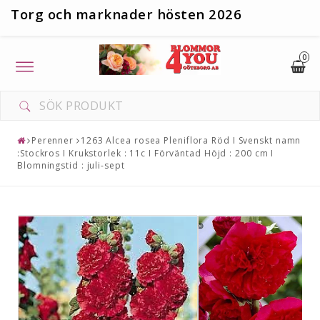
T
org och marknader hösten 2026
0
Toggle
navigation
Perenner
1263 Alcea rosea Pleniflora Röd I Svenskt namn
:Stockros I Krukstorlek : 11c I Förväntad Höjd : 200 cm I
Blomningstid : juli-sept