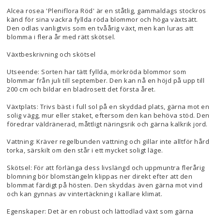
Alcea rosea 'Pleniflora Röd' är en ståtlig, gammaldags stockros
känd för sina vackra fyllda röda blommor och höga växtsätt.
Den odlas vanligtvis som en tvåårig växt, men kan luras att
blomma i flera år med rätt skötsel.
Växtbeskrivning och skötsel
Utseende: Sorten har tätt fyllda, mörkröda blommor som
blommar från juli till september. Den kan nå en höjd på upp till
200 cm och bildar en bladrosett det första året.
Växtplats: Trivs bäst i full sol på en skyddad plats, gärna mot en
solig vägg, mur eller staket, eftersom den kan behöva stöd. Den
föredrar väldränerad, måttligt näringsrik och gärna kalkrik jord.
Vattning: Kräver regelbunden vattning och gillar inte alltför hård
torka, särskilt om den står i ett mycket soligt läge.
Skötsel: För att förlänga dess livslängd och uppmuntra flerårig
blomning bör blomstängeln klippas ner direkt efter att den
blommat färdigt på hösten. Den skyddas även gärna mot vind
och kan gynnas av vintertäckning i kallare klimat.
Egenskaper: Det är en robust och lättodlad växt som gärna