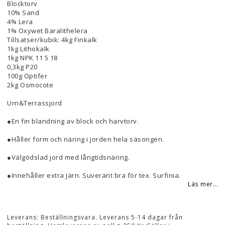
Blocktorv
10% Sand
4% Lera
1% Oxywet Baralithelera
Tillsatser/kubik: 4kg Finkalk
1kg Lithokalk
1kg NPK 11 5 18
0,3kg P20
100g Optifer
2kg Osmocote
Urn&Terrassjord
●En fin blandning av block och harvtorv.
●Håller form och näring i jorden hela säsongen.
●Välgödslad jord med långtidsnäring.
●Innehåller extra järn. Suveränt bra för tex. Surfinia.
Läs mer...
Leverans:
Beställningsvara. Leverans 5-14 dagar från