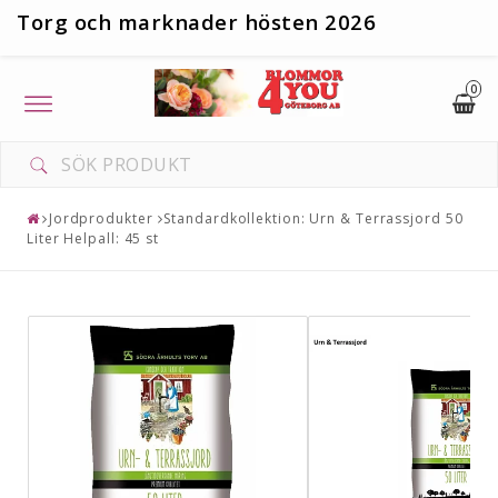
T
org och marknader hösten 2026
0
Toggle
navigation
Jordprodukter
Standardkollektion: Urn & Terrassjord 50
Liter Helpall: 45 st