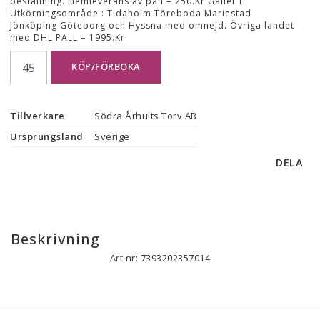
beställning. Hemleverans av pall = 250.Kr Gäller i
Utkörningsområde : Tidaholm Töreboda Mariestad
Jönköping Göteborg och Hyssna med omnejd. Övriga landet
med DHL PALL = 1995.Kr
KÖP/FÖRBOKA
Tillverkare
Södra Århults Torv AB
Ursprungsland
Sverige
DELA
Beskrivning
Art.nr: 7393202357014