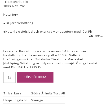
Tillsatser/kubik:
100% Naturtor
Naturtorv
●Till jordförbättring.
●Naturlig ogödslad och okalkad vitmossetorv med lågt Ph
Läs mer...
Leverans:
Beställningsvara. Leverans 5-14 dagar från
beställning. Hemleverans av pall = 250.Kr Gäller i
Utkörningsområde : Tidaholm Töreboda Mariestad
Jönköping Göteborg och Hyssna med omnejd. Övriga landet
med DHL PALL = 1995.Kr
KÖP/FÖRBOKA
Tillverkare
Södra Århults Torv AB
Ursprungsland
Sverige