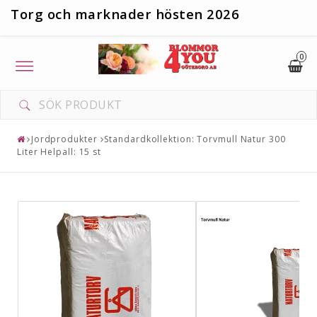
T
org och marknader hösten 2026
0
Toggle
navigation
Jordprodukter
Standardkollektion: Torvmull Natur 300
Liter Helpall: 15 st