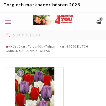
T
org och marknader hösten 2026
0
Toggle
navigation
Höstlökar
Tulpanlök
Tulpanmixar
81090 DUTCH
GARDEN GARDENMIX TULPAN