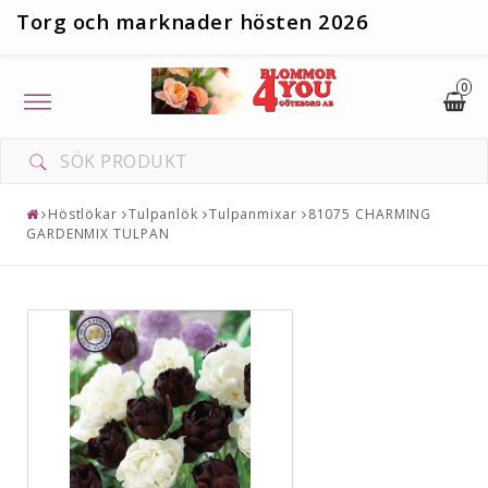
T
org och marknader hösten 2026
0
Toggle
navigation
Höstlökar
Tulpanlök
Tulpanmixar
81075 CHARMING
GARDENMIX TULPAN