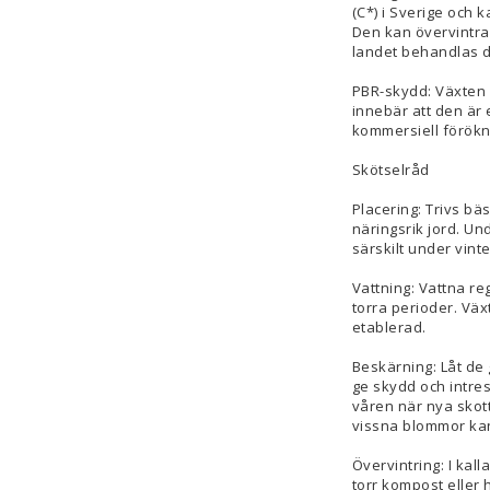
(C*) i Sverige och 
Den kan övervintra
landet behandlas d
PBR-skydd: Växten h
innebär att den är
kommersiell förökni
Skötselråd
Placering: Trivs bäst
näringsrik jord. Und
särskilt under vinte
Vattning: Vattna re
torra perioder. Växt
etablerad.
Beskärning: Låt de 
ge skydd och intres
våren när nya skott
vissna blommor kan
Övervintring: I kall
torr kompost eller h