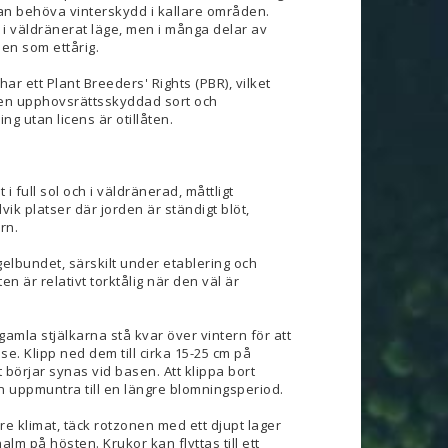
kan behöva vinterskydd i kallare områden.
 i väldränerat läge, men i många delar av
en som ettårig.
ar ett Plant Breeders' Rights (PBR), vilket
 en upphovsrättsskyddad sort och
ng utan licens är otillåten.
 i full sol och i väldränerad, måttligt
vik platser där jorden är ständigt blöt,
rn.
gelbundet, särskilt under etablering och
en är relativt torktålig när den väl är
gamla stjälkarna stå kvar över vintern för att
se. Klipp ned dem till cirka 15-25 cm på
 börjar synas vid basen. Att klippa bort
 uppmuntra till en längre blomningsperiod.
are klimat, täck rotzonen med ett djupt lager
alm på hösten. Krukor kan flyttas till ett