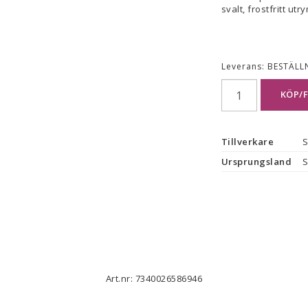
svalt, frostfritt ut
Leverans:
BESTÄLL
KÖP/
Tillverkare
S
Ursprungsland
S
Art.nr: 7340026586946