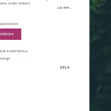
rymme under vintern.
Läs mer...
NINGSVARA!
FÖRBOKA
ÄVE PLANTSKOLA
verige
DELA