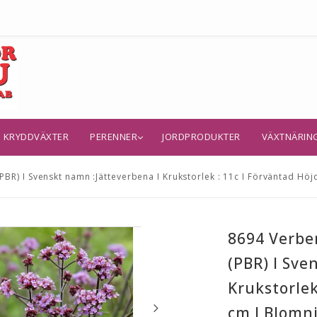
KRYDDVÄXTER
PERENNER
JORDPRODUKTER
VÄXTNÄRIN
R) I Svenskt namn :Jätteverbena I Krukstorlek : 11c I Förväntad Höjd 
8694 Verben
(PBR) I Sve
Krukstorlek
cm I Blomni