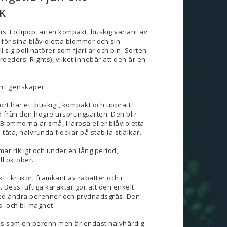
K
 'Lollipop' är en kompakt, buskig variant av
för sina blåvioletta blommor och sin
ll sig pollinatörer som fjärilar och bin. Sorten
reeders' Rights), vilket innebär att den är en
ch Egenskaper
rt har ett buskigt, kompakt och upprätt
nad från den högre ursprungsarten. Den blir
 Blommorna är små, lilarosa eller blåvioletta
 täta, halvrunda flockar på stabila stjälkar.
ar rikligt och under en lång period,
ill oktober.
 i krukor, framkant av rabatter och i
. Dess luftiga karaktär gör att den enkelt
d andra perenner och prydnadsgräs. Den
ls- och bi-magnet.
as som en perenn men är endast halvhärdig