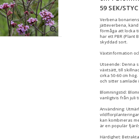
59 SEK/STYC
Verbena bonariensis
jätteverbena, känd 
förmåga att locka ti
har ett PBR (Plant B
skyddad sort.
Växtinformation o
Utseende: Denna so
växtsätt, till skill
cirka 50-60 cm hög.
och sitter samlade i
Blomningstid: Blomm
vanligtvis från juli t
Användning: Utmärkt
vildflorplanteringar
kan kombineras me
är en populär fjäri
Härdighet: Betrakt