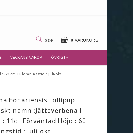
0
VARUKORG
SÖK
G
VECKANS VAROR
ÖVRIGT
: 60 cm I Blomningstid : juli-okt
a bonariensis Lollipop
nskt namn :Jätteverbena I
 : 11c I Förväntad Höjd : 60
ngstid : juli-okt