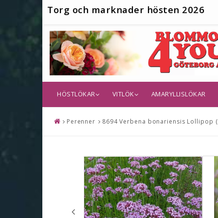
T
org och marknader hösten 2026
HÖSTLÖKAR
VITLÖK
AMARYLLISLÖKAR
Perenner
8694 Verbena bonariensis Lollipop (PB