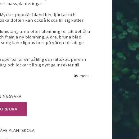
er i massplanteringar.
 Mycket populär bland bin, fjärilar och
ska doften kan också locka till sig katter.
blomstänglarna efter blomning för att behålla
h främja ny blomning. Äldre, bruna blad
song kan klippas bort på våren för att ge
perba' är en pålitlig och lättskött perenn
g och lockar till sig nyttiga insekter till
Läs mer...
NINGSVARA!
FÖRBOKA
ÄVE PLANTSKOLA