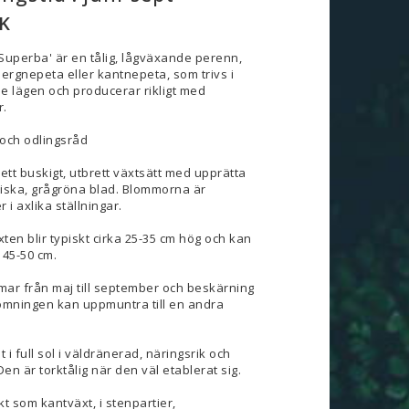
K
uperba' är en tålig, lågväxande perenn,
ergnepeta eller kantnepeta, som trivs i
e lägen och producerar rikligt med
r.
och odlingsråd
tt buskigt, utbrett växtsätt med upprätta
tiska, grågröna blad. Blommorna är
r i axlika ställningar.
ten blir typiskt cirka 25-35 cm hög och kan
l 45-50 cm.
mar från maj till september och beskärning
lomningen kan uppmuntra till en andra
t i full sol i väldränerad, näringsrik och
Den är torktålig när den väl etablerat sig.
 som kantväxt, i stenpartier,