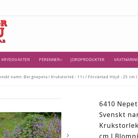
KRYDDVÄXTER
PERENNER
JORDPRODUKTER
VÄXTNÄRIN
skt namn :Bergnepeta I Krukstorlek : 11c I Förväntad Höjd : 25 cm I 
6410 Nepet
Svenskt na
Krukstorlek
cm I Blomni