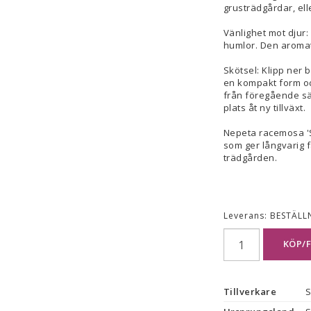
grusträdgårdar, ell
Vänlighet mot djur:
humlor. Den aromati
Skötsel: Klipp ner 
en kompakt form oc
från föregående sä
plats åt ny tillväxt.
Nepeta racemosa 'Su
som ger långvarig fär
trädgården.
Leverans:
BESTÄLL
KÖP/
Tillverkare
S