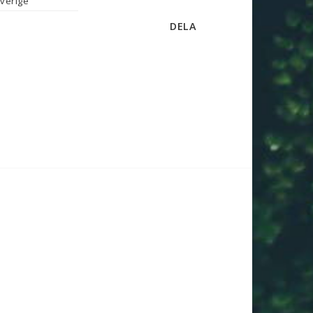
verige
DELA