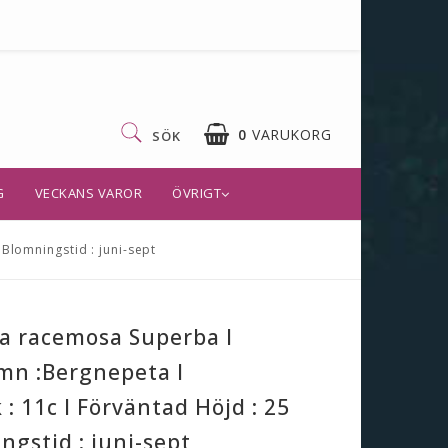
0
VARUKORG
SÖK
G
VECKANS VAROR
ÖVRIGT
Blomningstid : juni-sept
a racemosa Superba I
mn :Bergnepeta I
 : 11c I Förväntad Höjd : 25
ngstid : juni-sept