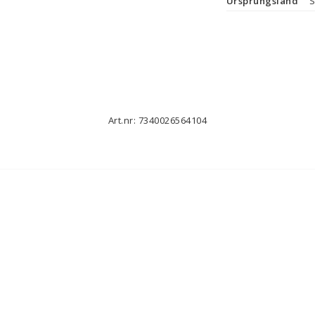
Ursprungsland
S
Art.nr: 7340026564104