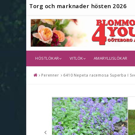
T
org och marknader hösten 2026
HÖSTLÖKAR
VITLÖK
AMARYLLISLÖKAR
Perenner
6410 Nepeta racemosa Superba I Sven