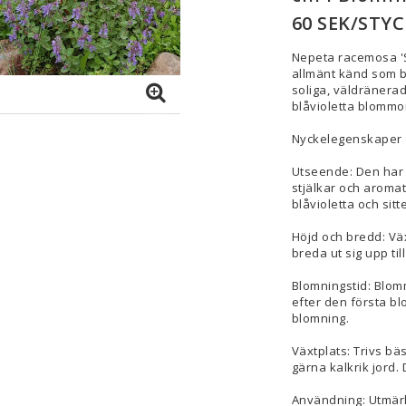
60 SEK/STYC
Nepeta racemosa 'S
allmänt känd som b
soliga, väldränerad
blåvioletta blommo
Nyckelegenskaper 
Utseende: Den har e
stjälkar och aroma
blåvioletta och sitte
Höjd och bredd: Väx
breda ut sig upp til
Blomningstid: Blom
efter den första b
blomning.
Växtplats: Trivs bäs
gärna kalkrik jord. 
Användning: Utmärkt