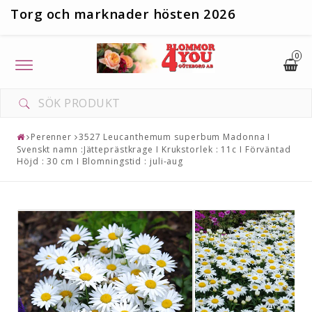
T
org och marknader hösten 2026
0
Toggle
navigation
Perenner
3527 Leucanthemum superbum Madonna I
Svenskt namn :Jätteprästkrage I Krukstorlek : 11c I Förväntad
Höjd : 30 cm I Blomningstid : juli-aug