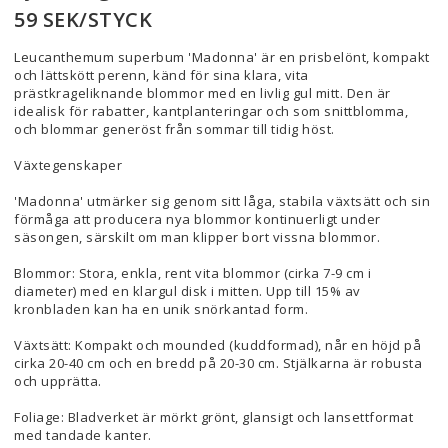
59 SEK/STYCK
Leucanthemum superbum 'Madonna' är en prisbelönt, kompakt
och lättskött perenn, känd för sina klara, vita
prästkrageliknande blommor med en livlig gul mitt. Den är
idealisk för rabatter, kantplanteringar och som snittblomma,
och blommar generöst från sommar till tidig höst.
Växtegenskaper
'Madonna' utmärker sig genom sitt låga, stabila växtsätt och sin
förmåga att producera nya blommor kontinuerligt under
säsongen, särskilt om man klipper bort vissna blommor.
Blommor: Stora, enkla, rent vita blommor (cirka 7-9 cm i
diameter) med en klargul disk i mitten. Upp till 15% av
kronbladen kan ha en unik snörkantad form.
Växtsätt: Kompakt och mounded (kuddformad), når en höjd på
cirka 20-40 cm och en bredd på 20-30 cm. Stjälkarna är robusta
och upprätta.
Foliage: Bladverket är mörkt grönt, glansigt och lansettformat
med tandade kanter.