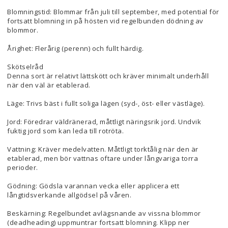
Blomningstid: Blommar från juli till september, med potential för
fortsatt blomning in på hösten vid regelbunden dödning av
blommor.
Årighet: Flerårig (perenn) och fullt härdig.
Skötselråd
Denna sort är relativt lättskött och kräver minimalt underhåll
när den väl är etablerad.
Läge: Trivs bäst i fullt soliga lägen (syd-, öst- eller västläge).
Jord: Föredrar väldränerad, måttligt näringsrik jord. Undvik
fuktig jord som kan leda till rotröta.
Vattning: Kräver medelvatten. Måttligt torktålig när den är
etablerad, men bör vattnas oftare under långvariga torra
perioder.
Gödning: Gödsla varannan vecka eller applicera ett
långtidsverkande allgödsel på våren.
Beskärning: Regelbundet avlägsnande av vissna blommor
(deadheading) uppmuntrar fortsatt blomning. Klipp ner