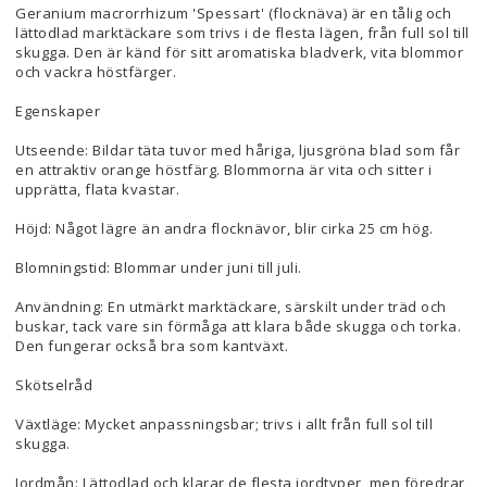
Geranium macrorrhizum 'Spessart' (flocknäva) är en tålig och
lättodlad marktäckare som trivs i de flesta lägen, från full sol till
skugga. Den är känd för sitt aromatiska bladverk, vita blommor
och vackra höstfärger.
Egenskaper
Utseende: Bildar täta tuvor med håriga, ljusgröna blad som får
en attraktiv orange höstfärg. Blommorna är vita och sitter i
upprätta, flata kvastar.
Höjd: Något lägre än andra flocknävor, blir cirka 25 cm hög.
Blomningstid: Blommar under juni till juli.
Användning: En utmärkt marktäckare, särskilt under träd och
buskar, tack vare sin förmåga att klara både skugga och torka.
Den fungerar också bra som kantväxt.
Skötselråd
Växtläge: Mycket anpassningsbar; trivs i allt från full sol till
skugga.
Jordmån: Lättodlad och klarar de flesta jordtyper, men föredrar