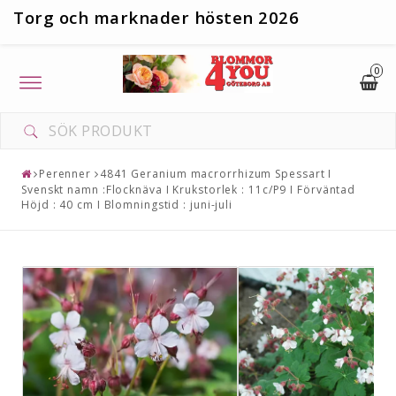
T
org och marknader hösten 2026
0
Toggle
navigation
Perenner
4841 Geranium macrorrhizum Spessart I
Svenskt namn :Flocknäva I Krukstorlek : 11c/P9 I Förväntad
Höjd : 40 cm I Blomningstid : juni-juli