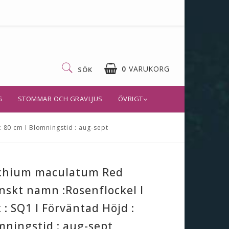
0
VARUKORG
SÖK
G
STOMMAR OCH GRAVLJUS
ÖVRIGT
 80 cm I Blomningstid : aug-sept
ochium maculatum Red
nskt namn :Rosenflockel I
 : SQ1 I Förväntad Höjd :
mningstid : aug-sept