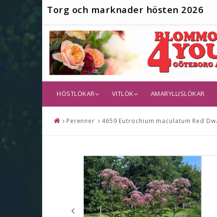
T
org och marknader hösten 2026
HÖSTLÖKAR
VITLÖK
AMARYLLISLÖKAR
Perenner
4659 Eutrochium maculatum Red Dwarf