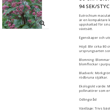
94 SEK/STYC
Eutrochium maculat
är en kompaktare ku
uppskattad för sin
växtsätt.
Egenskaper och u
Höjd: Blir cirka 80 
ursprungsarten so
Blomning: Blommar i
blomflockar i purpurr
Bladverk: Mörkgrön
rödbruna stjälkar.
Ekologiskt värde: M
pollinatörer som en
Odlingsråd
Växtläge: Trivs bäst 