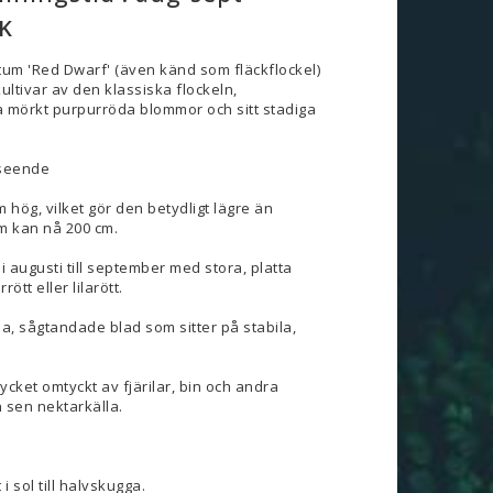
K
um 'Red Dwarf' (även känd som fläckflockel)
ltivar av den klassiska flockeln,
a mörkt purpurröda blommor och sitt stadiga
tseende
cm hög, vilket gör den betydligt lägre än
m kan nå 200 cm.
 augusti till september med stora, platta
ött eller lilarött.
a, sågtandade blad som sitter på stabila,
ycket omtyckt av fjärilar, bin och andra
 sen nektarkälla.
i sol till halvskugga.