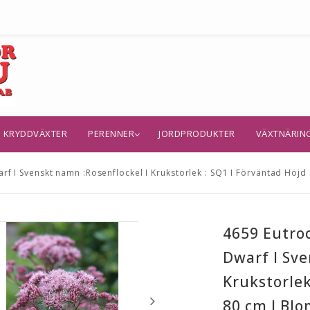
KRYDDVÄXTER
PERENNER
JORDPRODUKTER
VÄXTNÄRIN
 I Svenskt namn :Rosenflockel I Krukstorlek : SQ1 I Förväntad Höjd :
4659 Eutr
Dwarf I Sve
Krukstorlek
80 cm I Blo