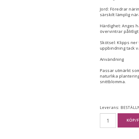
Jord: Föredrar näri
särskilt lämplig när
Härdighet: Anges ha
övervintrar pålitlig
Skötsel: Klipps ner 
uppbindning tack va
Användning
Passar utmärkt som 
naturlika planterin
snittblomma.
Leverans:
BESTÄLL
KÖP/