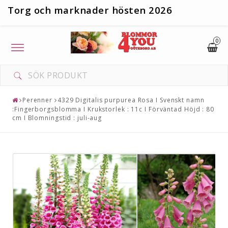
T
org och marknader hösten 2026
0
Toggle
navigation
Perenner
4329 Digitalis purpurea Rosa I Svenskt namn
:Fingerborgsblomma I Krukstorlek : 11c I Förväntad Höjd : 80
cm I Blomningstid : juli-aug