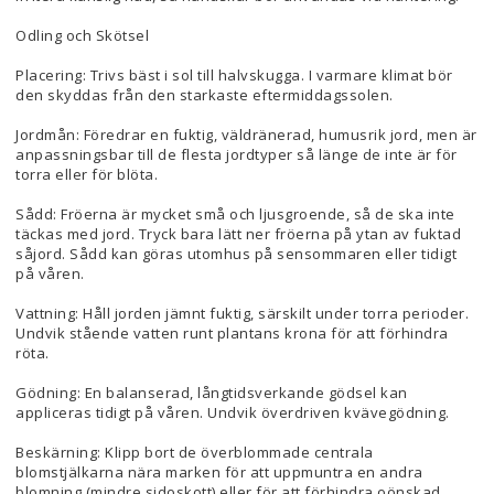
Odling och Skötsel
Placering: Trivs bäst i sol till halvskugga. I varmare klimat bör
den skyddas från den starkaste eftermiddagssolen.
Jordmån: Föredrar en fuktig, väldränerad, humusrik jord, men är
anpassningsbar till de flesta jordtyper så länge de inte är för
torra eller för blöta.
Sådd: Fröerna är mycket små och ljusgroende, så de ska inte
täckas med jord. Tryck bara lätt ner fröerna på ytan av fuktad
såjord. Sådd kan göras utomhus på sensommaren eller tidigt
på våren.
Vattning: Håll jorden jämnt fuktig, särskilt under torra perioder.
Undvik stående vatten runt plantans krona för att förhindra
röta.
Gödning: En balanserad, långtidsverkande gödsel kan
appliceras tidigt på våren. Undvik överdriven kvävegödning.
Beskärning: Klipp bort de överblommade centrala
blomstjälkarna nära marken för att uppmuntra en andra
blomning (mindre sidoskott) eller för att förhindra oönskad