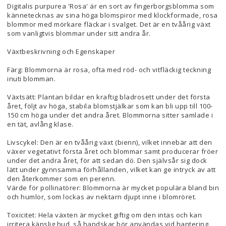
Digitalis purpurea 'Rosa' är en sort av fingerborgsblomma som
kännetecknas av sina höga blomspiror med klockformade, rosa
blommor med mörkare fläckar i svalget. Det är en tvåårig växt
som vanligtvis blommar under sitt andra år.
Växtbeskrivning och Egenskaper
Färg: Blommorna är rosa, ofta med röd- och vitfläckig teckning
inuti blomman.
Växtsätt: Plantan bildar en kraftig bladrosett under det första
året, följt av höga, stabila blomstjälkar som kan bli upp till 100-
150 cm höga under det andra året. Blommorna sitter samlade i
en tät, avlång klase.
Livscykel: Den är en tvåårig växt (bienn), vilket innebär att den
växer vegetativt första året och blommar samt producerar fröer
under det andra året, för att sedan dö. Den självsår sig dock
lätt under gynnsamma förhållanden, vilket kan ge intryck av att
den återkommer som en perenn.
Värde för pollinatörer: Blommorna är mycket populära bland bin
och humlor, som lockas av nektarn djupt inne i blomröret.
Toxicitet: Hela växten är mycket giftig om den intas och kan
irritera känslig hud, så handskar bör användas vid hantering.