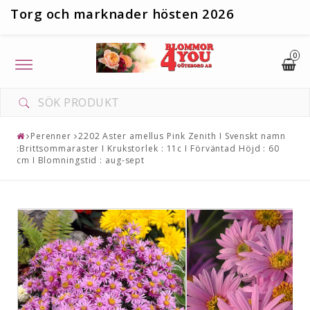
T
org och marknader hösten 2026
0
Toggle
navigation
Perenner
2202 Aster amellus Pink Zenith I Svenskt namn
:Brittsommaraster I Krukstorlek : 11c I Förväntad Höjd : 60
cm I Blomningstid : aug-sept