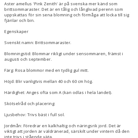
Aster amellus 'Pink Zenith' är på svenska mer känd som
brittsommaraster. Det är en tålig och långlivad perenn som
uppskattas för sin sena blomning och förmåga att locka till sig
fjärilar och bin.
Egenskaper
Svenskt namn: Brittsommaraster.
Blomningstid: Blommar rikligt under sensommaren, främst i
augusti och september.
Färg: Rosa blommor med en tydlig gul mitt.
Höjd: Blir vanligtvis mellan 40 och 60 cm hög.
Härdighet: Anges ofta som A (kan odlas i hela landet).
Skötselråd och placering:
Ljusbehov: Trivs bäst i full sol.
Jordmån: Föredrar en kalkhaltig och näringsrik jord. Det är
viktigt att jorden är väldränerad, särskilt under vintern då den
inte trivs i stående väta.