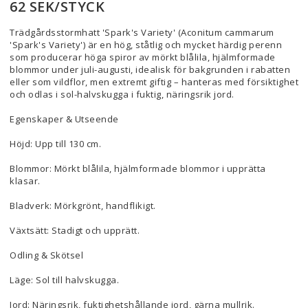
62 SEK/STYCK
Trädgårdsstormhatt 'Spark's Variety' (Aconitum cammarum
'Spark's Variety') är en hög, ståtlig och mycket härdig perenn
som producerar höga spiror av mörkt blålila, hjälmformade
blommor under juli-augusti, idealisk för bakgrunden i rabatten
eller som vildflor, men extremt giftig – hanteras med försiktighet
och odlas i sol-halvskugga i fuktig, näringsrik jord.
Egenskaper & Utseende
Höjd: Upp till 130 cm.
Blommor: Mörkt blålila, hjälmformade blommor i upprätta
klasar.
Bladverk: Mörkgrönt, handflikigt.
Växtsätt: Stadigt och upprätt.
Odling & Skötsel
Läge: Sol till halvskugga.
Jord: Näringsrik, fuktighetshållande jord, gärna mullrik.