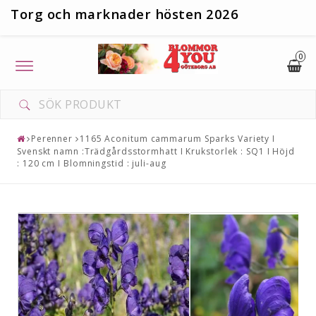
T
org och marknader hösten 2026
0
Toggle
navigation
Perenner
1165 Aconitum cammarum Sparks Variety I
Svenskt namn :Trädgårdsstormhatt I Krukstorlek : SQ1 I Höjd
: 120 cm I Blomningstid : juli-aug