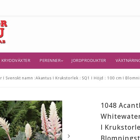
KRYDDVÄXTER
PERENNER
JORDPRODUKTER
VÄXTNÄRIN
I Svenskt namn :Akantus I Krukstorlek : SQ1 I Höjd : 100 cm I Blomnin
1048 Acant
Whitewater
I Krukstorle
Blomningsti