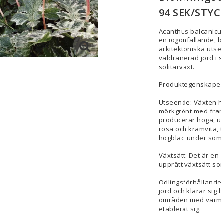
94 SEK/STYC
Acanthus balcanicu
en iögonfallande, b
arkitektoniska utse
väldränerad jord i s
solitärväxt.
Produktegenskape
Utseende: Växten har
mörkgrönt med fra
producerar höga, up
rosa och krämvita,
högblad under somm
Växtsätt: Det är en
upprätt växtsätt som
Odlingsförhållande
jord och klarar sig b
områden med varma 
etablerat sig.