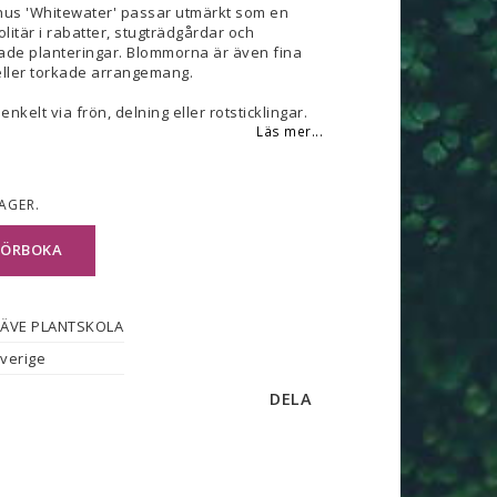
us 'Whitewater' passar utmärkt som en
olitär i rabatter, stugträdgårdar och
de planteringar. Blommorna är även fina
ller torkade arrangemang.
nkelt via frön, delning eller rotsticklingar.
Läs mer...
LAGER.
FÖRBOKA
ÄVE PLANTSKOLA
verige
DELA