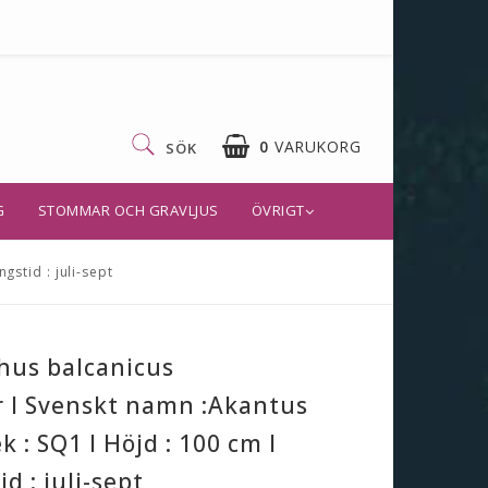
0
VARUKORG
SÖK
G
STOMMAR OCH GRAVLJUS
ÖVRIGT
gstid : juli-sept
hus balcanicus
 I Svenskt namn :Akantus
k : SQ1 I Höjd : 100 cm I
d : juli-sept