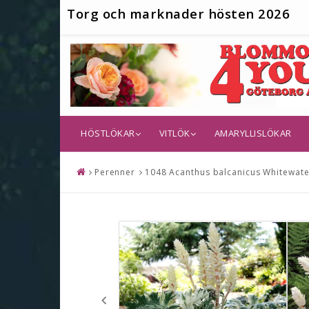
T
org och marknader hösten 2026
HÖSTLÖKAR
VITLÖK
AMARYLLISLÖKAR
Perenner
1048 Acanthus balcanicus Whitewater 