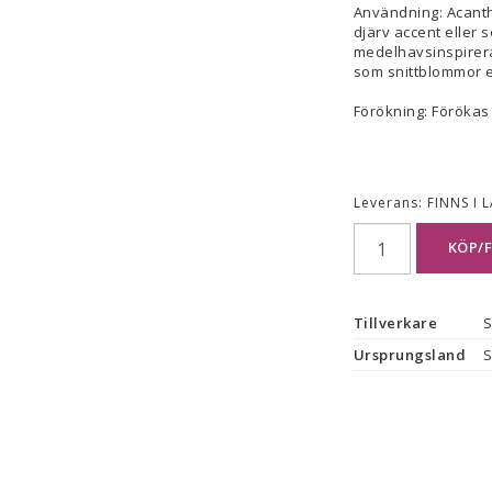
Användning: Acanth
djärv accent eller s
medelhavsinspirera
som snittblommor e
Förökning: Förökas e
Leverans:
FINNS I 
KÖP/
Tillverkare
S
Ursprungsland
S