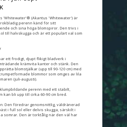
K
s 'Whitewater'® (Akantus 'Whitewater') är
rokbladig perenn känd för sitt
ende och sina höga blomspiror. Den trivs i
ol till halvskugga och är ett populärt val som
r
 ett frodigt, djupt flikigt bladverk i
mträdande krämvita kanter och stänk. Den
prätta blomstjälkar (upp till 90-120 cm) med
 trumpetformade blommor som omges av lila
aren (juli-augusti).
 klumpbildande perenn med ett stabilt,
 kan bli upp till cirka 60-90 cm bred.
n: Den föredrar genomsnittlig, väldränerad
äst i full sol eller delvis skugga, särskilt i
somrar. Den är torktålig när den väl har