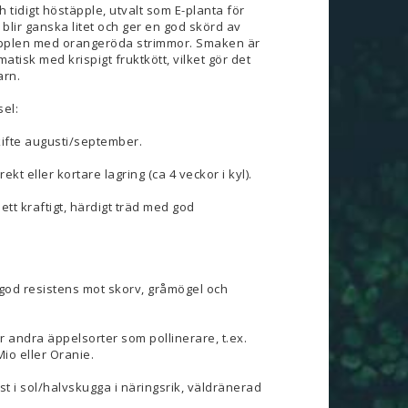
ch tidigt höstäpple, utvalt som E-planta för
 blir ganska litet och ger en god skörd av
äpplen med orangeröda strimmor. Smaken är
atisk med krispigt fruktkött, vilket gör det
arn.
el:
fte augusti/september.
ekt eller kortare lagring (ca 4 veckor i kyl).
tt kraftigt, härdigt träd med god
 god resistens mot skorv, gråmögel och
r andra äppelsorter som pollinerare, t.ex.
Mio eller Oranie.
äst i sol/halvskugga i näringsrik, väldränerad