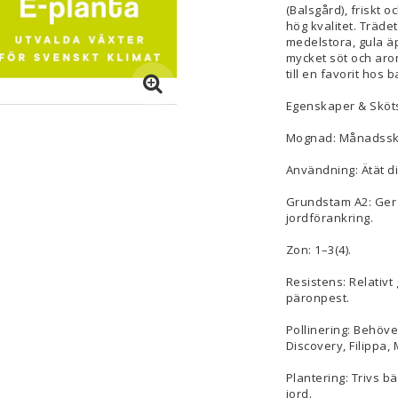
(Balsgård), friskt o
hög kvalitet. Trädet
medelstora, gula 
mycket söt och arom
till en favorit hos b
Egenskaper & Sköts
Mognad: Månadsski
Användning: Ätät dir
Grundstam A2: Ger e
jordförankring.
Zon: 1–3(4).
Resistens: Relativt
päronpest.
Pollinering: Behöve
Discovery, Filippa, 
Plantering: Trivs b
jord.