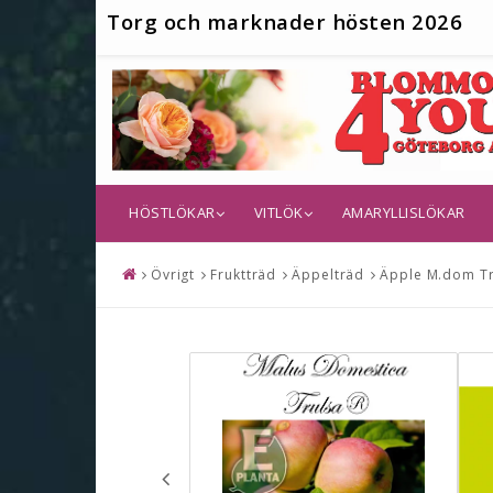
T
org och marknader hösten 2026
HÖSTLÖKAR
VITLÖK
AMARYLLISLÖKAR
Övrigt
Fruktträd
Äppelträd
Äpple M.dom Tr