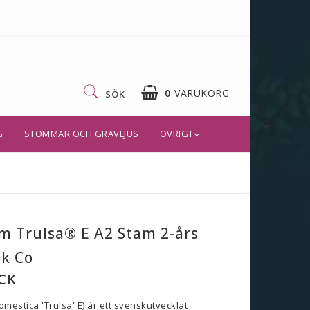
0
VARUKORG
SÖK
G
STOMMAR OCH GRAVLJUS
ÖVRIGT
m Trulsa® E A2 Stam 2-års
ck Co
CK
mestica 'Trulsa' E) är ett svenskutvecklat