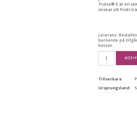
Trulsa® E är en ut
önskar ett friskt tr
Leverans:
Beställn
beroende på tillgå
kassan.
KÖP/
Tillverkare
P
Ursprungsland
S