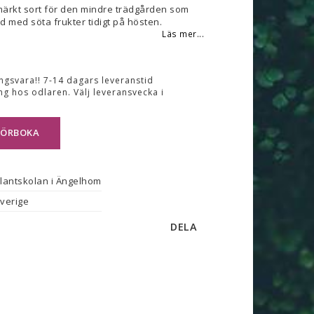
märkt sort för den mindre trädgården som
äd med söta frukter tidigt på hösten.
Läs mer...
ingsvara!! 7-14 dagars leveranstid
ng hos odlaren. Välj leveransvecka i
FÖRBOKA
lantskolan i Ängelhom
verige
DELA