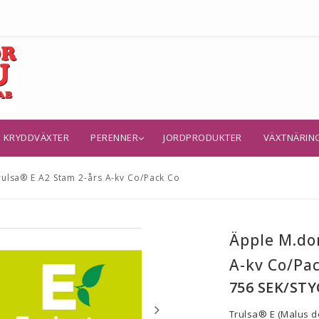
KRYDDVÄXTER
PERENNER
JORDPRODUKTER
VÄXTNÄRIN
ulsa® E A2 Stam 2-års A-kv Co/Pack Co
Äpple M.do
A-kv Co/Pa
756 SEK/STY
Trulsa® E (Malus do