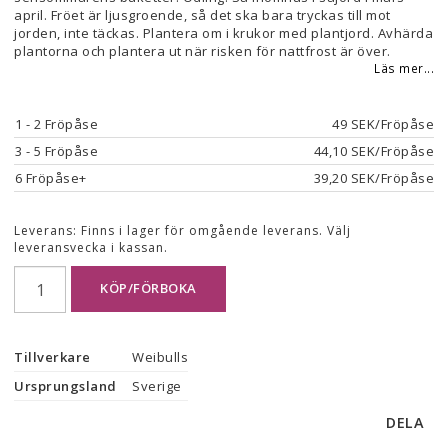
april. Fröet är ljusgroende, så det ska bara tryckas till mot
jorden, inte täckas. Plantera om i krukor med plantjord. Avhärda
plantorna och plantera ut när risken för nattfrost är över.
Läs mer...
1
 - 2 Fröpåse
49 SEK/Fröpåse
3
 - 5 Fröpåse
44,10 SEK/Fröpåse
6
 Fröpåse+
39,20 SEK/Fröpåse
Leverans:
Finns i lager för omgående leverans. Välj
leveransvecka i kassan.
KÖP/FÖRBOKA
Tillverkare
Weibulls
Ursprungsland
Sverige
DELA