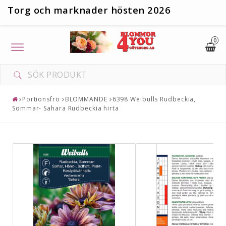
T
org och marknader hösten 2026
0
Toggle
navigation
DIN VARUKORG ÄR TOM
Portionsfrö
BLOMMANDE
6398 Weibulls Rudbeckia,
Sommar- Sahara Rudbeckia hirta