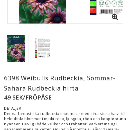
6398 Weibulls Rudbeckia, Sommar-
Sahara Rudbeckia hirta
49 SEK/FRÖPÅSE
DETALJER
Denna fantastiska rudbeckia imponerar med sina stora halv- till
heldubbla blommor i mjukt rosa, ljusgula, röda och kopparbruna
nyanser. Ljuvlig i både krukor och i rabatter. Vackert inslag i
sensommarens buketter. Odling: Så inomhus i såjord i mars-