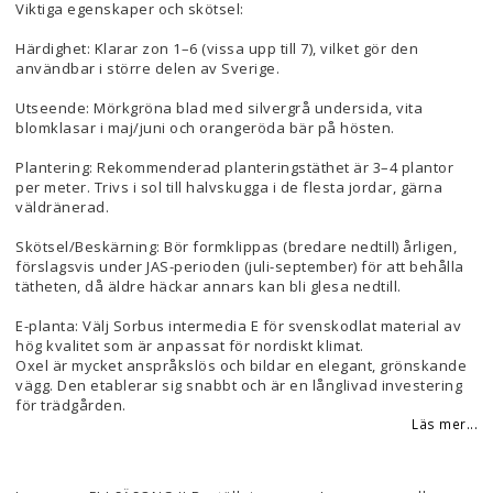
Viktiga egenskaper och skötsel:
Härdighet: Klarar zon 1–6 (vissa upp till 7), vilket gör den
användbar i större delen av Sverige.
Utseende: Mörkgröna blad med silvergrå undersida, vita
blomklasar i maj/juni och orangeröda bär på hösten.
Plantering: Rekommenderad planteringstäthet är 3–4 plantor
per meter. Trivs i sol till halvskugga i de flesta jordar, gärna
väldränerad.
Skötsel/Beskärning: Bör formklippas (bredare nedtill) årligen,
förslagsvis under JAS-perioden (juli-september) för att behålla
tätheten, då äldre häckar annars kan bli glesa nedtill.
E-planta: Välj Sorbus intermedia E för svenskodlat material av
hög kvalitet som är anpassat för nordiskt klimat.
Oxel är mycket anspråkslös och bildar en elegant, grönskande
vägg. Den etablerar sig snabbt och är en långlivad investering
för trädgården.
Läs mer...