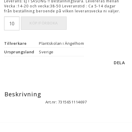
Leverans:
EJ I SÄSONG !! Beställningsvara. Levereras mellan
Vecka :14-20 och vecka:38-50 Leveranstid : Ca 5-14 dagar
från beställning beroende på vilken leveransvecka ni väljer.
KÖP/FÖRBOKA
Tillverkare
Plantskolan i Ängelhom
Ursprungsland
Sverige
DELA
Beskrivning
Art.nr: 7315651114697