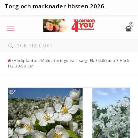
T
org och marknader hösten 2026
0
Toggle
navigation
Häckplantor
Malus toringo var. sarg. Fk Eskilstuna E Häck
1/2 30-50 CM