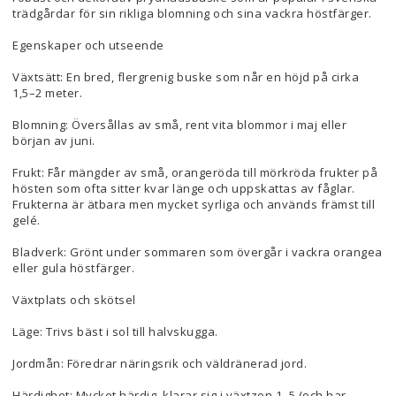
trädgårdar för sin rikliga blomning och sina vackra höstfärger.
Egenskaper och utseende
Växtsätt: En bred, flergrenig buske som når en höjd på cirka
1,5–2 meter.
Blomning: Översållas av små, rent vita blommor i maj eller
början av juni.
Frukt: Får mängder av små, orangeröda till mörkröda frukter på
hösten som ofta sitter kvar länge och uppskattas av fåglar.
Frukterna är ätbara men mycket syrliga och används främst till
gelé.
Bladverk: Grönt under sommaren som övergår i vackra orangea
eller gula höstfärger.
Växtplats och skötsel
Läge: Trivs bäst i sol till halvskugga.
Jordmån: Föredrar näringsrik och väldränerad jord.
Härdighet: Mycket härdig, klarar sig i växtzon 1–5 (och har