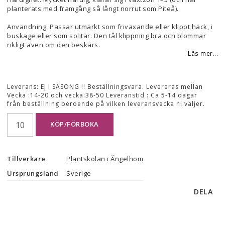
planterats med framgång så långt norrut som Piteå).
Användning: Passar utmärkt som friväxande eller klippt häck, i
buskage eller som solitär. Den tål klippning bra och blommar
rikligt även om den beskärs.
Läs mer...
Leverans:
EJ I SÄSONG !! Beställningsvara. Levereras mellan
Vecka :14-20 och vecka:38-50 Leveranstid : Ca 5-14 dagar
från beställning beroende på vilken leveransvecka ni väljer.
KÖP/FÖRBOKA
Tillverkare
Plantskolan i Ängelhom
Ursprungsland
Sverige
DELA